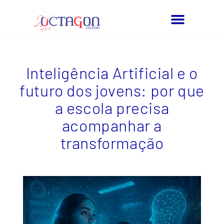
Blog – Pag6
Quem Somos
Inteligência Artificial e o
futuro dos jovens: por que
a escola precisa
acompanhar a
transformação