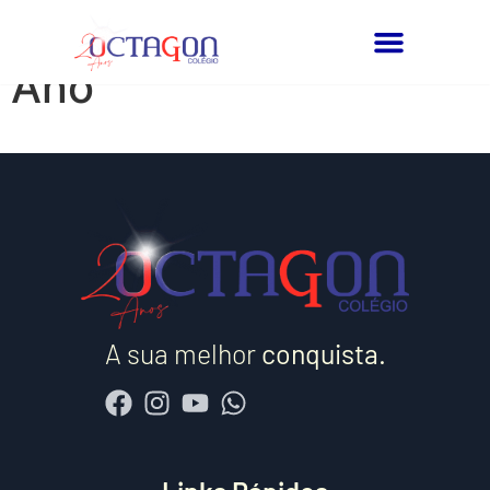
Reunião de Pais 3º
Ano
Quem Somos
A sua melhor
conquista.